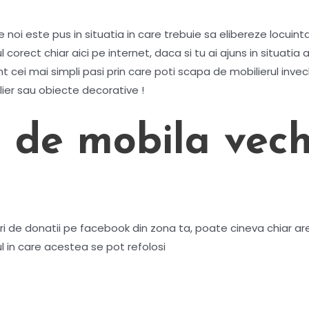
 noi este pus in situatia in care trebuie sa elibereze locuint
orect chiar aici pe internet, daca si tu ai ajuns in situatia a
nt cei mai simpli pasi prin care poti scapa de mobilierul inve
lier sau obiecte decorative !
 de mobila vec
uri de donatii pe facebook din zona ta, poate cineva chiar a
l in care acestea se pot refolosi