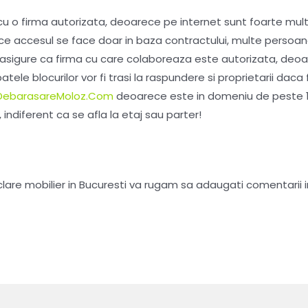
cu o firma autorizata, deoarece pe internet sunt foarte mult
e accesul se face doar in baza contractului, multe persoan
e asigure ca firma cu care colaboreaza este autorizata, deoa
le blocurilor vor fi trasi la raspundere si proprietarii daca
DebarasareMoloz.Com
deoarece este in domeniu de peste 10 
, indiferent ca se afla la etaj sau parter!
ciclare mobilier in Bucuresti va rugam sa adaugati comentarii 