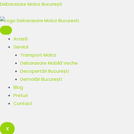
Skip
Post
Debarasare Moloz București
to
navigation
content
Acasă
Servicii
Transport Moloz
Debarasare Mobilă Veche
Decopertări București
Demolări București
Blog
Preturi
Contact
X