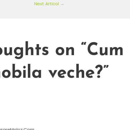
Next Articol
→
oughts on “Cum
obila veche?”
rasareMoloz.Com