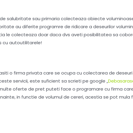
 de salubritate sau primaria colecteaza obiecte voluminoase,
ubritate au diferite programre de ridicare a deseurilor volum
tia le colecteaza doar daca dvs aveti posibilitatea sa cobor
cu autoutilitarele!
 gasiti o firma privata care se ocupa cu colectarea de deseur
ste servicii, este suficient sa scrieti pe google „
Debasaras
multe oferte de pret puteti face o programare cu firma care 
e inainte, in functie de volumul de cereri, acestia se pot mul