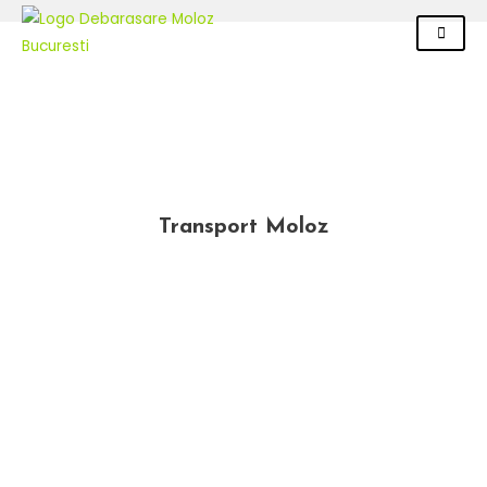
Skip
to
content
Transport Moloz